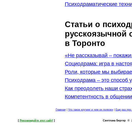
Психодраматические техни
Статьи о психод
русскоязычной 
в Торонто
«Не рассказывай – покажи
Социодрама: игра в наст
Роли, которые мы выбира
Психодрама – это способ 
Как преодолеть наши стра
Компетентность в общении
Главная
|
Что такое коучинг и чем он полезен
|
Еще раз про 
[
Рекомендуйте этот сайт!
]
Светлана Бергер © 20