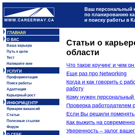
Ваш персональный 
по планированию к
и поиску работы в К
ГЛАВНАЯ
O ВAC
Статьи о карьере
Ваша карьера
области
Путь к цели
Тест
Напишите мне
Что такое коучинг и чем о
УСЛУГИ
Еще раз про Networking
Профориентация
Когда и как говорить с ра
Поиск работы
работу
Адаптация
Карьерный рост
Кому нужен персональный 
ИНФОРМЦЕНТР
Проверка работодателем р
Ярмарки вакансий
Если Вы решили поменять
Статьи
Полезные ссылки
Как выжить на современно
Форум
Уверенность – залог ваше
О СЕБЕ